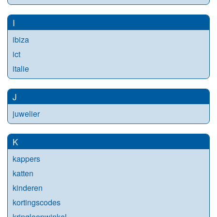
I
ibiza
ict
italie
J
juwelier
K
kappers
katten
kinderen
kortingscodes
kringloopwinkel