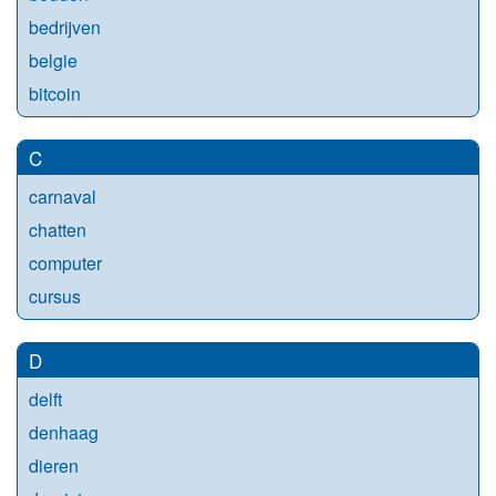
bedrijven
belgie
bitcoin
C
carnaval
chatten
computer
cursus
D
delft
denhaag
dieren