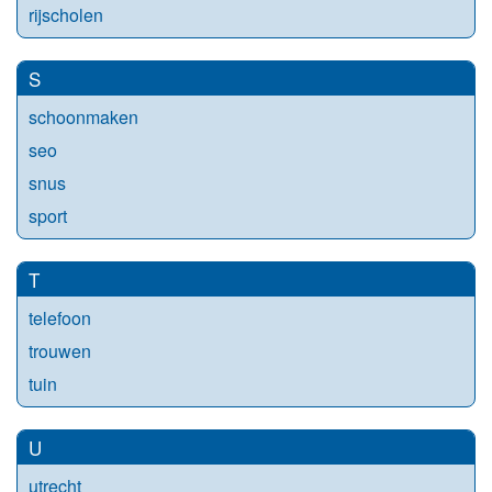
rijscholen
S
schoonmaken
seo
snus
sport
T
telefoon
trouwen
tuin
U
utrecht