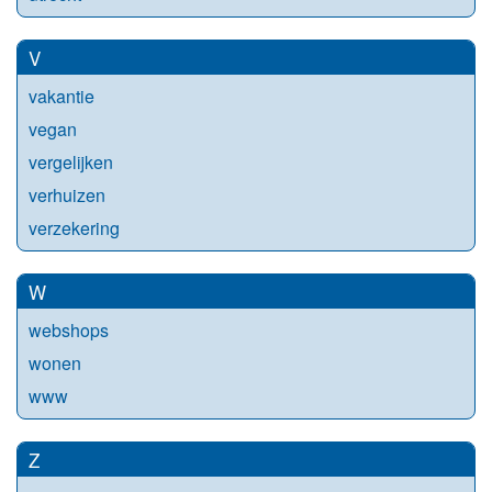
V
vakantie
vegan
vergelijken
verhuizen
verzekering
W
webshops
wonen
www
Z