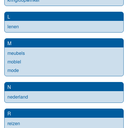
L
lenen
M
meubels
mobiel
mode
N
nederland
R
reizen