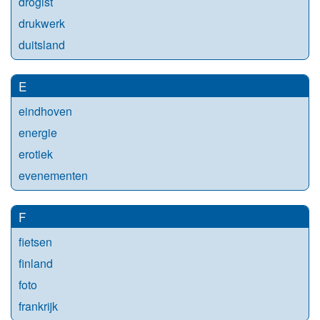
drogist
drukwerk
duitsland
E
eindhoven
energie
erotiek
evenementen
F
fietsen
finland
foto
frankrijk