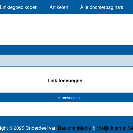
Linktegoed kopen
Artikelen
Alle dochterpagina's
Link toevoegen
Link toevoegen
ight © 2025 Onderdeel van
BaakmanMedia
&
Vrolijk Internet S