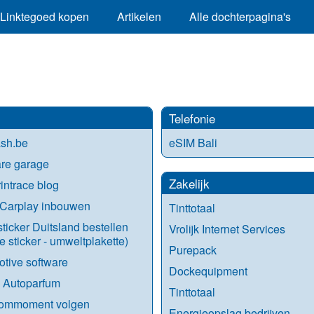
Linktegoed kopen
Artikelen
Alle dochterpagina's
Telefonie
sh.be
eSIM Bali
re garage
Zakelijk
intrace blog
 Carplay inbouwen
Tinttotaal
sticker Duitsland bestellen
Vrolijk Internet Services
e sticker - umweltplakette)
Purepack
tive software
Dockequipment
n Autoparfum
Tinttotaal
kommoment volgen
Energieopslag bedrijven