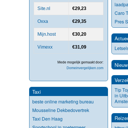
laadpa
Site.nl
€29,23
Caro T
Pres S
Oxxa
€29,35
Mijn.host
€30,20
Actue
Vimexx
€31,09
Letse
Mede mogelijk gemaakt door:
Nieuw
Domeinvergelijken.com
Verze
Tip To
Taxi
in Uit
Amste
beste online marketing bureau
Mousseline Dekbedovertrek
Reize
Taxi Den Haag
Sportschool in zoetermeer
https:/