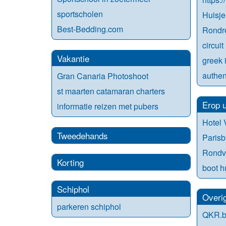
sportscholen
Huisje
Best-Bedding.com
Rondr
circuit
Vakantie
greek i
authen
Gran Canaria Photoshoot
st maarten catamaran charters
Erop u
informatie reizen met pubers
Hotel
Tweedehands
Parisb
Rondva
Korting
boot h
Schiphol
Overi
parkeren schiphol
QKR.