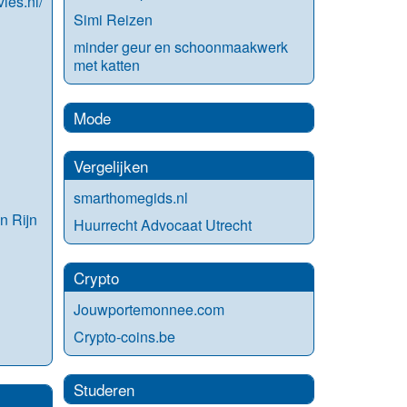
ies.nl/
Simi Reizen
minder geur en schoonmaakwerk
met katten
Mode
Vergelijken
smarthomegids.nl
n Rijn
Huurrecht Advocaat Utrecht
Crypto
Jouwportemonnee.com
Crypto-coins.be
Studeren