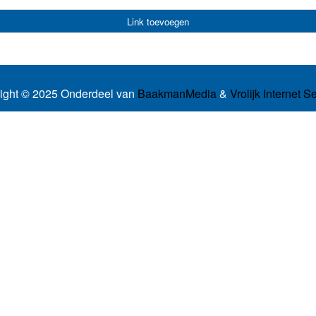
Link toevoegen
ight © 2025 Onderdeel van
BaakmanMedia
&
Vrolijk Internet S